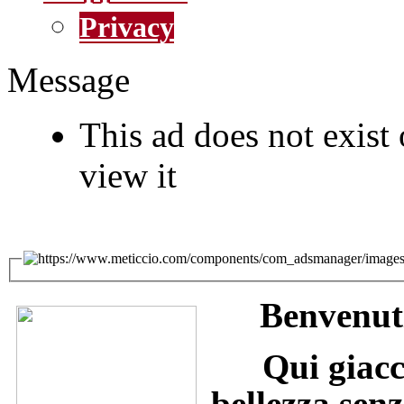
Privacy
Message
This ad does not exist 
view it
Benvenuti
Qui giacc
bellezza senz