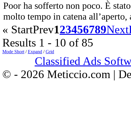
Poor ha sofferto non poco. È stato 
molto tempo in catena all’aperto, al
«
Start
Prev
1
2
3
4
5
6
7
8
9
Next
Results 1 - 10 of 85
Mode Short
/
Expand
/
Grid
Classified Ads Softw
© - 2026 Meticcio.com | D