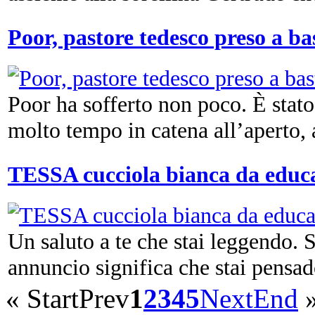
Poor, pastore tedesco preso a ba
Poor ha sofferto non poco. È stato 
molto tempo in catena all’aperto, al
TESSA cucciola bianca da educ
Un saluto a te che stai leggendo. S
annuncio significa che stai pensado
«
Start
Prev
1
2
3
4
5
Next
End