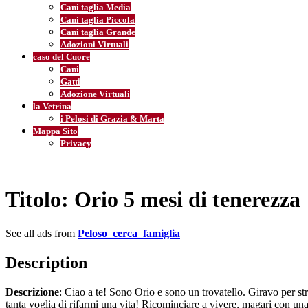
Cani taglia Media
Cani taglia Piccola
Cani taglia Grande
Adozioni Virtuali
caso del Cuore
Cani
Gatti
Adozione Virtuali
la Vetrina
i Pelosi di Grazia & Marta
Mappa Sito
Privacy
Titolo
: Orio 5 mesi di tenerezza
See all ads from
Peloso_cerca_famiglia
Description
Descrizione
: Ciao a te! Sono Orio e sono un trovatello. Giravo per st
tanta voglia di rifarmi una vita! Ricominciare a vivere, magari con una