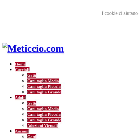
I cookie ci aiutano 
Home
Cuccioli
Gatti
Cani taglia Media
Cani taglia Piccola
Cani taglia Grande
Adulti
Gatti
Cani taglia Media
Cani taglia Piccola
Cani taglia Grande
Adozioni Virtuali
Anziani
Gatti