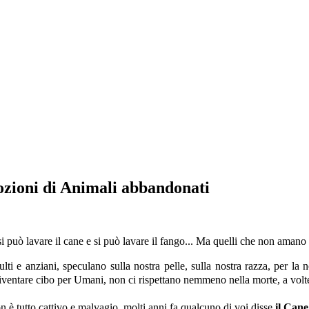
dozioni di Animali abbandonati
i può lavare il cane e si può lavare il fango... Ma quelli che non amano ne 
ulti e anziani, speculano sulla nostra pelle, sulla nostra razza, per l
 diventare cibo per Umani, non ci rispettano nemmeno nella morte, a vol
 è tutto cattivo e malvagio, molti anni fa qualcuno di voi disse
il Cane