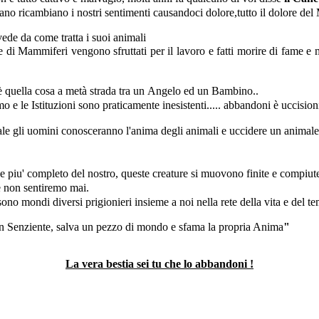
no ricambiano i nostri sentimenti causandoci dolore,tutto il dolore de
vede da come tratta i suoi animali
ecie di Mammiferi vengono sfruttati per il lavoro e fatti morire di fame 
è quella cosa a metà strada tra un
Angelo ed un Bambino..
o e le Istituzioni sono praticamente inesistenti..... abbandoni è uccisio
uale gli uomini conosceranno l'anima degli animali e uccidere un animale
 e piu' completo del nostro, queste creature si muovono finite e compiut
 non sentiremo mai.
ono mondi diversi prigionieri insieme a noi nella rete della vita e del te
n Senziente, salva un pezzo di mondo e sfama la propria Anima
"
La vera bestia sei tu che lo abbandoni !