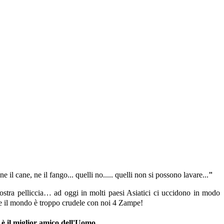
il cane, ne il fango... quelli no..... quelli
non si possono lavare...
"
a nostra pelliccia… ad oggi in molti paesi Asiatici ci uccidono in modo
te il mondo è troppo crudele con noi 4 Zampe!
 è il miglior amico dell'Uomo.