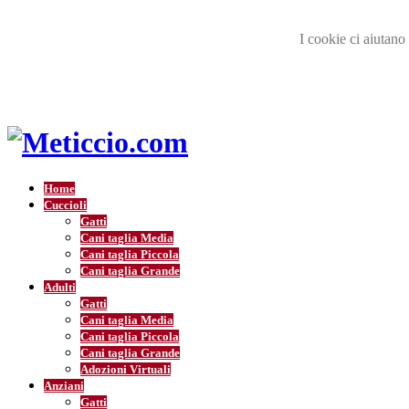
I cookie ci aiutano 
Home
Cuccioli
Gatti
Cani taglia Media
Cani taglia Piccola
Cani taglia Grande
Adulti
Gatti
Cani taglia Media
Cani taglia Piccola
Cani taglia Grande
Adozioni Virtuali
Anziani
Gatti