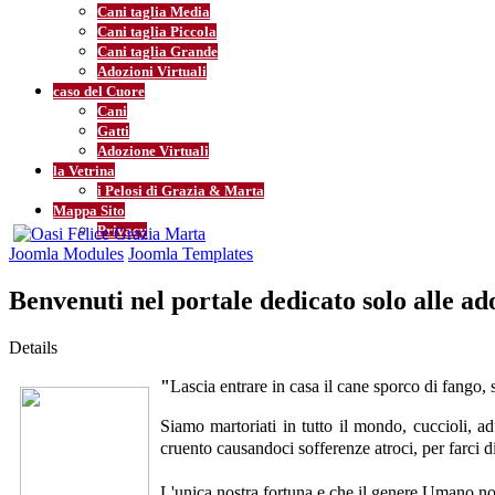
Cani taglia Media
Cani taglia Piccola
Cani taglia Grande
Adozioni Virtuali
caso del Cuore
Cani
Gatti
Adozione Virtuali
la Vetrina
i Pelosi di Grazia & Marta
Mappa Sito
Privacy
Joomla Modules
Joomla Templates
Benvenuti nel portale dedicato solo alle a
Details
"
Lascia entrare in casa il cane sporco di fango, s
Siamo martoriati in tutto il mondo, cuccioli, ad
cruento causandoci sofferenze atroci, per farci
L'unica nostra fortuna e che il genere Umano non