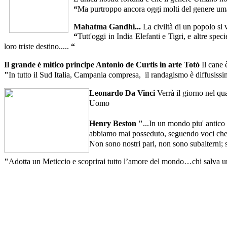
“
Ma purtroppo ancora oggi molti del genere uma
Mahatma Gandhi...
La civiltà di un popolo si 
“
Tutt'oggi in India Elefanti e Tigri, e altre sp
loro triste destino.....
“
Il grande è mitico principe Antonio de Curtis in arte Totò
Il cane 
"
In tutto il Sud Italia, Campania compresa, il randagismo è diffusissim
Leonardo Da Vinci
Verrà il giorno nel q
Uomo
Henry Beston
"
...In un mondo piu' antico
abbiamo mai posseduto, seguendo voci che
Non sono nostri pari, non sono subalterni; s
"
Adotta un Meticcio e scoprirai tutto l’amore del mondo…chi salva u