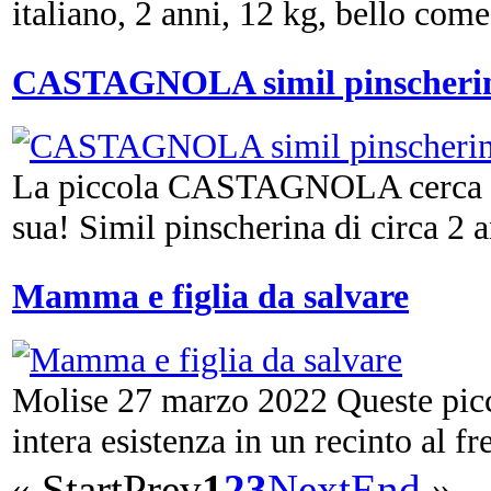
italiano, 2 anni, 12 kg, bello come i
CASTAGNOLA simil pinscherina
La piccola CASTAGNOLA cerca an
sua! Simil pinscherina di circa 2 a
Mamma e figlia da salvare
Molise 27 marzo 2022 Queste picc
intera esistenza in un recinto al fre
«
Start
Prev
1
2
3
Next
End
»